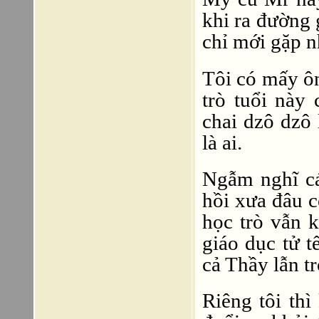
khi ra đường 
chỉ mới gặp n
Tôi có mấy ô
trò tuổi này
chai dzô dzô 
là ai.
Ngẫm nghĩ cá
hồi xưa đâu 
học trò vẫn 
giáo dục tử 
cả Thầy lẫn tr
Riêng tôi thì