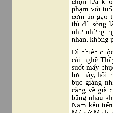
chọn lựa khô
phạm với tuổi
cơm áo gạo t
thì đủ sống 
như những ng
nhàn, không p
Dĩ nhiên cuộ
cái nghề Thầ
suốt mấy chụ
lựa này, hồi 
bục giảng nh
càng về già 
bằng nhau khi
Nam kêu tiến
Mỹ cứ Mr hay 