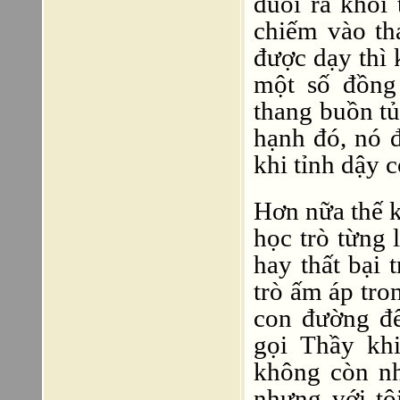
đuổi ra khỏi
chiếm vào th
được dạy thì 
một số đồng
thang buồn tủ
hạnh đó, nó 
khi tỉnh dậy 
Hơn nữa thế k
học trò từng 
hay thất bại 
trò ấm áp tro
con đường để
gọi Thầy khi
không còn nhớ
nhưng với tô