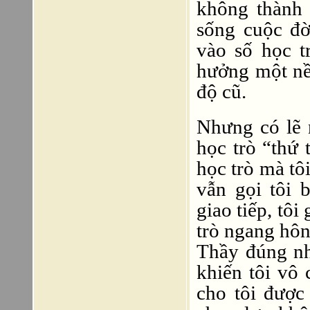
không thành 
sống cuộc đờ
vào số học t
hưởng một nề
độ cũ.
Nhưng có lẽ 
học trò “thứ 
học trò mà tô
vẫn gọi tôi 
giao tiếp, tô
trò ngang hôn
Thầy đúng nh
khiến tôi vô
cho tôi được