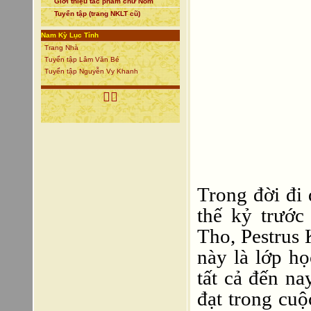
Giới thiệu tác phẩm chữ Nôm
Tuyển tập (trang NKLT cũ)
Nam Kỳ Lục Tỉnh
Trang Nhà
Tuyển tập Lâm Văn Bé
Tuyển tập Nguyễn Vy Khanh

Trong đời đi 
thế kỷ trướ
Tho, Pestrus
này là lớp h
tất cả đến na
đạt trong cuộ