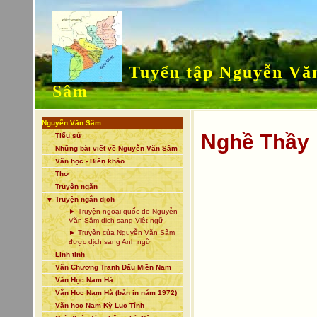
Tuyển tập Nguyễn Vă
Sâm
Nguyễn Văn Sâm
Nghề Thầy
Tiểu sử
Những bài viết về Nguyễn Văn Sâm
Văn học - Biên khảo
Thơ
Truyện ngắn
Truyện ngắn dịch
▼
► Truyện ngoại quốc do Nguyễn
Văn Sâm dịch sang Việt ngữ
► Truyện của Nguyễn Văn Sâm
được dịch sang Anh ngữ
Linh tinh
Văn Chương Tranh Đấu Miền Nam
Văn Học Nam Hà
Văn Học Nam Hà (bản in năm 1972)
Văn học Nam Kỳ Lục Tỉnh