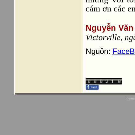
cám ơn các em
Nguyễn Văn
Victorville, n
Nguồn:
FaceB
Power